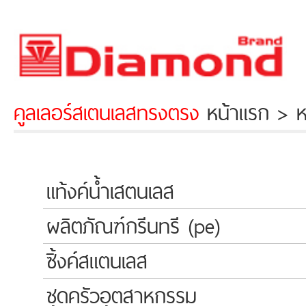
คูลเลอร์สเตนเลสทรงตรง
หน้าแรก > ห
แท้งค์น้ำเสตนเลส
ผลิตภัณฑ์กรีนทรี (pe)
ซิ้งค์สแตนเลส
ชุดครัวอุตสาหกรรม