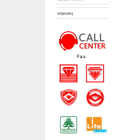
wqeweq
Fax.