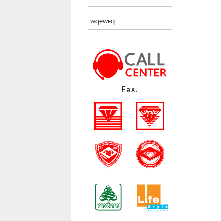
wqeweq
Fax.