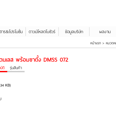
วสาร&โปรโมชั่น
ดาวน์โหลดโบชัวร์
ข้อมูลบริษัท
ผลงาน
หน้าแรก > หมวดหมู
สแตนเลส พร้อมขาตั้ง DMSS 072
ัติ
รุ่นสินค้า
บ